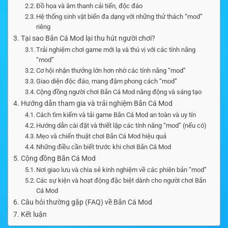
Đồ họa và âm thanh cải tiến, độc đáo
Hệ thống sinh vật biển đa dạng với những thử thách “mod”
riêng
Tại sao Bắn Cá Mod lại thu hút người chơi?
Trải nghiệm chơi game mới lạ và thú vị với các tính năng
“mod”
Cơ hội nhận thưởng lớn hơn nhờ các tính năng “mod”
Giao diện độc đáo, mang đậm phong cách “mod”
Cộng đồng người chơi Bắn Cá Mod năng động và sáng tạo
Hướng dẫn tham gia và trải nghiệm Bắn Cá Mod
Cách tìm kiếm và tải game Bắn Cá Mod an toàn và uy tín
Hướng dẫn cài đặt và thiết lập các tính năng “mod” (nếu có)
Mẹo và chiến thuật chơi Bắn Cá Mod hiệu quả
Những điều cần biết trước khi chơi Bắn Cá Mod
Cộng đồng Bắn Cá Mod
Nơi giao lưu và chia sẻ kinh nghiệm về các phiên bản “mod”
Các sự kiện và hoạt động đặc biệt dành cho người chơi Bắn
Cá Mod
Câu hỏi thường gặp (FAQ) về Bắn Cá Mod
Kết luận