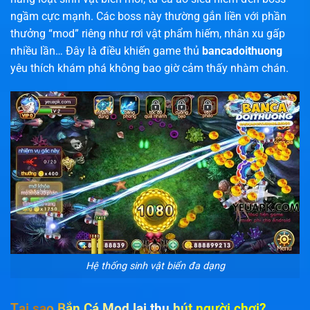
ngầm cực mạnh. Các boss này thường gắn liền với phần
thưởng “mod” riêng như rơi vật phẩm hiếm, nhân xu gấp
nhiều lần… Đây là điều khiến game thủ
bancadoithuong
yêu thích khám phá không bao giờ cảm thấy nhàm chán.
Hệ thống sinh vật biển đa dạng
Tại sao Bắn Cá Mod lại thu hút người chơi?