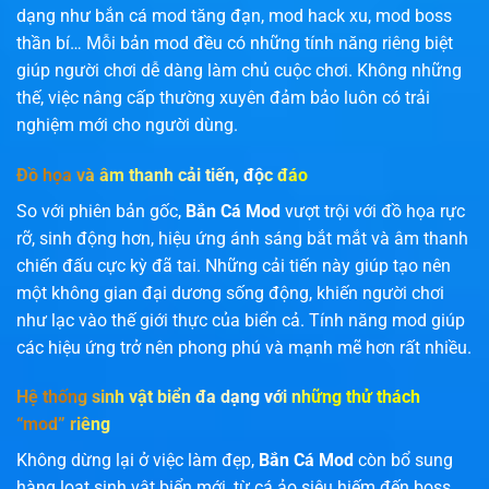
dạng như bắn cá mod tăng đạn, mod hack xu, mod boss
thần bí… Mỗi bản mod đều có những tính năng riêng biệt
giúp người chơi dễ dàng làm chủ cuộc chơi. Không những
thế, việc nâng cấp thường xuyên đảm bảo luôn có trải
nghiệm mới cho người dùng.
Đồ họa và âm thanh cải tiến, độc đáo
So với phiên bản gốc,
Bắn Cá Mod
vượt trội với đồ họa rực
rỡ, sinh động hơn, hiệu ứng ánh sáng bắt mắt và âm thanh
chiến đấu cực kỳ đã tai. Những cải tiến này giúp tạo nên
một không gian đại dương sống động, khiến người chơi
như lạc vào thế giới thực của biển cả. Tính năng mod giúp
các hiệu ứng trở nên phong phú và mạnh mẽ hơn rất nhiều.
Hệ thống sinh vật biển đa dạng với những thử thách
“mod” riêng
Không dừng lại ở việc làm đẹp,
Bắn Cá Mod
còn bổ sung
hàng loạt sinh vật biển mới, từ cá ảo siêu hiếm đến boss