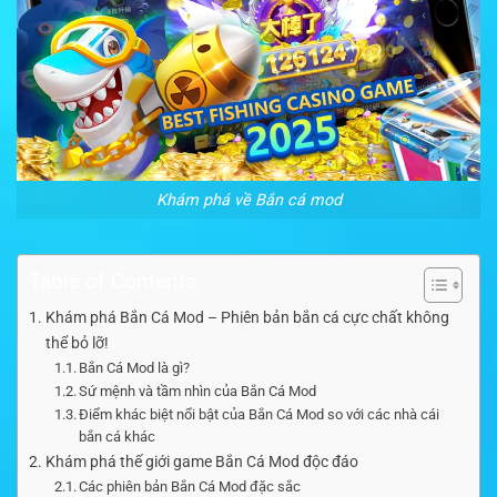
Khám phá về Bắn cá mod
Table of Contents
Khám phá Bắn Cá Mod – Phiên bản bắn cá cực chất không
thể bỏ lỡ!
Bắn Cá Mod là gì?
Sứ mệnh và tầm nhìn của Bắn Cá Mod
Điểm khác biệt nổi bật của Bắn Cá Mod so với các nhà cái
bắn cá khác
Khám phá thế giới game Bắn Cá Mod độc đáo
Các phiên bản Bắn Cá Mod đặc sắc