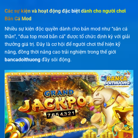
Các sự kiện và hoạt động đặc biệt dành cho người chơi
Bắn Cá Mod
Nhiều sự kiện độc quyền dành cho bản mod như “săn cá
thần”, “đua top mod bắn cá” được tổ chức định kỳ với giải
thưởng giá trị. Đây là cơ hội để người chơi thể hiện kỹ
năng, đồng thời nâng cao trải nghiệm trong thế giới
bancadoithuong
đầy sôi động.