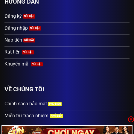
HƯỚNG DẪN
Đăng ký
Đăng nhập
Nạp tiền
Rút tiền
Khuyến mãi
VỀ CHÚNG TÔI
Chính sách bảo mật
Miễn trừ trách nhiệm
Điều khoản và điều kiện