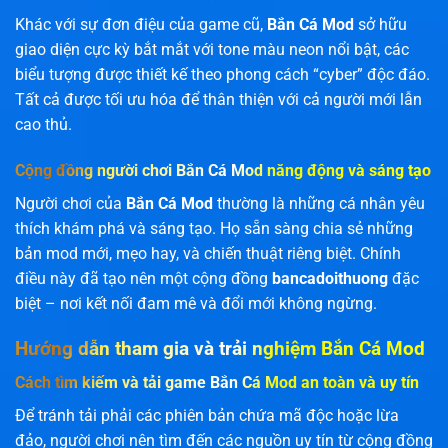
Khác với sự đơn điệu của game cũ,
Bắn Cá Mod
sở hữu
giao diện cực kỳ bắt mắt với tone màu neon nổi bật, các
biểu tượng được thiết kế theo phong cách “cyber” độc đáo.
Tất cả được tối ưu hóa để thân thiện với cả người mới lẫn
cao thủ.
Cộng đồng người chơi Bắn Cá Mod năng động và sáng tạo
Người chơi của
Bắn Cá Mod
thường là những cá nhân yêu
thích khám phá và sáng tạo. Họ sẵn sàng chia sẻ những
bản mod mới, mẹo hay, và chiến thuật riêng biệt. Chính
điều này đã tạo nên một cộng đồng
bancadoithuong
đặc
biệt – nơi kết nối đam mê và đổi mới không ngừng.
Hướng dẫn tham gia và trải nghiệm Bắn Cá Mod
Cách tìm kiếm và tải game Bắn Cá Mod an toàn và uy tín
Để tránh tải phải các phiên bản chứa mã độc hoặc lừa
đảo, người chơi nên tìm đến các nguồn uy tín từ cộng đồng