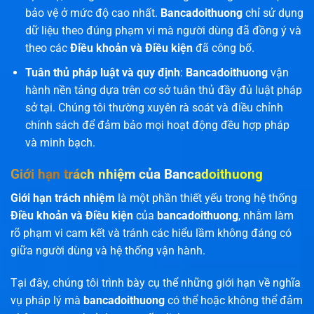
bảo vệ ở mức độ cao nhất.
Bancadoithuong
chỉ sử dụng
dữ liệu theo đúng phạm vi mà người dùng đã đồng ý và
theo các
Điều khoản và Điều kiện
đã công bố.
Tuân thủ pháp luật và quy định
:
Bancadoithuong
vận
hành nền tảng dựa trên cơ sở tuân thủ đầy đủ luật pháp
sở tại. Chúng tôi thường xuyên rà soát và điều chỉnh
chính sách để đảm bảo mọi hoạt động đều hợp pháp
và minh bạch.
Giới hạn trách nhiệm của Bancadoithuong
Giới hạn trách nhiệm
là một phần thiết yếu trong hệ thống
Điều khoản và Điều kiện
của
bancadoithuong
, nhằm làm
rõ phạm vi cam kết và tránh các hiểu lầm không đáng có
giữa người dùng và hệ thống vận hành.
Tại đây, chúng tôi trình bày cụ thể những giới hạn về nghĩa
vụ pháp lý mà
bancadoithuong
có thể hoặc không thể đảm