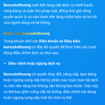
Bancadoithuong
cam kết cung cấp dịch vụ minh bạch,
công bằng và tuân thủ pháp luật, đồng thời giữ vững
quyền quản lý và vận hành nền tảng nhằm bảo vệ lợi ích
của người dùng và hệ thống.
Quyền của Bancadoithuong
Trong khuôn khổ các
Điều khoản và Điều kiện
,
bancadoithuong
có đầy đủ quyền để thực hiện các hoạt
động điều chỉnh dịch vụ như sau:
Điều chỉnh hoặc ngừng dịch vụ
:
Bancadoithuong
có quyền thay đổi, nâng cấp, tạm dừng
hoặc ngừng cung cấp bất kỳ phần nào hoặc toàn bộ dịch
vụ trên nền tảng mà không cần thông báo trước. Việc này
có thể bao gồm nâng cấp hệ thống, điều chỉnh nội dung,
hoặc ngưng cung cấp một trò chơi cụ thể.